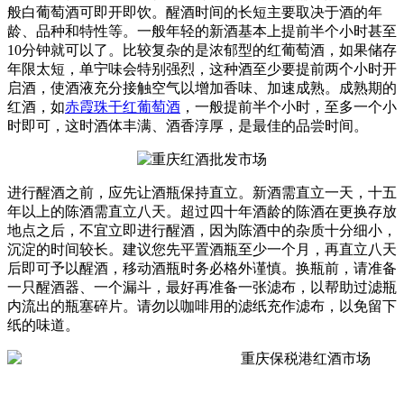
般白葡萄酒可即开即饮。醒酒时间的长短主要取决于酒的年
龄、品种和特性等。一般年轻的新酒基本上提前半个小时甚至
10分钟就可以了。比较复杂的是浓郁型的红葡萄酒，如果储存
年限太短，单宁味会特别强烈，这种酒至少要提前两个小时开
启酒，使酒液充分接触空气以增加香味、加速成熟。成熟期的
红酒，如
赤霞珠干红葡萄酒
，一般提前半个小时，至多一个小
时即可，这时酒体丰满、酒香淳厚，是最佳的品尝时间。
进行醒酒之前，应先让酒瓶保持直立。新酒需直立一天，十五
年以上的陈酒需直立八天。超过四十年酒龄的陈酒在更换存放
地点之后，不宜立即进行醒酒，因为陈酒中的杂质十分细小，
沉淀的时间较长。建议您先平置酒瓶至少一个月，再直立八天
后即可予以醒酒，移动酒瓶时务必格外谨慎。换瓶前，请准备
一只醒酒器、一个漏斗，最好再准备一张滤布，以帮助过滤瓶
内流出的瓶塞碎片。请勿以咖啡用的滤纸充作滤布，以免留下
纸的味道。