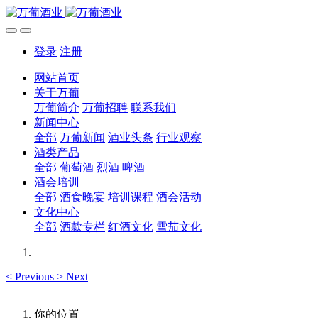
登录
注册
网站首页
关于万葡
万葡简介
万葡招聘
联系我们
新闻中心
全部
万葡新闻
酒业头条
行业观察
酒类产品
全部
葡萄酒
烈酒
啤酒
酒会培训
全部
酒食晚宴
培训课程
酒会活动
文化中心
全部
酒款专栏
红酒文化
雪茄文化
<
Previous
>
Next
你的位置