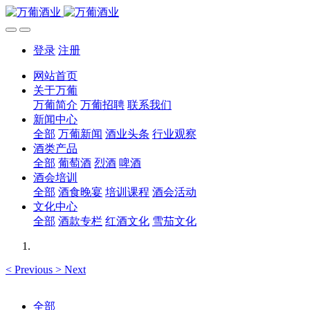
登录
注册
网站首页
关于万葡
万葡简介
万葡招聘
联系我们
新闻中心
全部
万葡新闻
酒业头条
行业观察
酒类产品
全部
葡萄酒
烈酒
啤酒
酒会培训
全部
酒食晚宴
培训课程
酒会活动
文化中心
全部
酒款专栏
红酒文化
雪茄文化
<
Previous
>
Next
全部