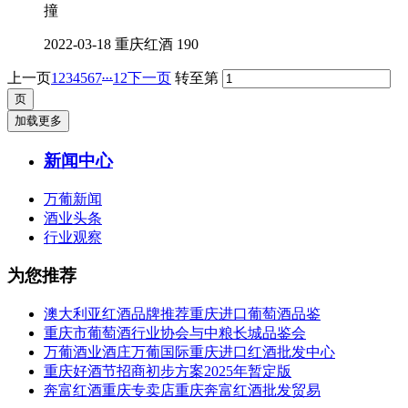
撞
2022-03-18
重庆红酒
190
...
上一页
1
2
3
4
5
6
7
12
下一页
转至第
加载更多
新闻中心
万葡新闻
酒业头条
行业观察
为您推荐
澳大利亚红酒品牌推荐重庆进口葡萄酒品鉴
重庆市葡萄酒行业协会与中粮长城品鉴会
万葡酒业酒庄万葡国际重庆进口红酒批发中心
重庆好酒节招商初步方案2025年暂定版
奔富红酒重庆专卖店重庆奔富红酒批发贸易