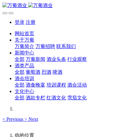
登录
注册
网站首页
关于万葡
万葡简介
万葡招聘
联系我们
新闻中心
全部
万葡新闻
酒业头条
行业观察
酒类产品
全部
葡萄酒
烈酒
啤酒
酒会培训
全部
酒食晚宴
培训课程
酒会活动
文化中心
全部
酒款专栏
红酒文化
雪茄文化
<
Previous
>
Next
你的位置