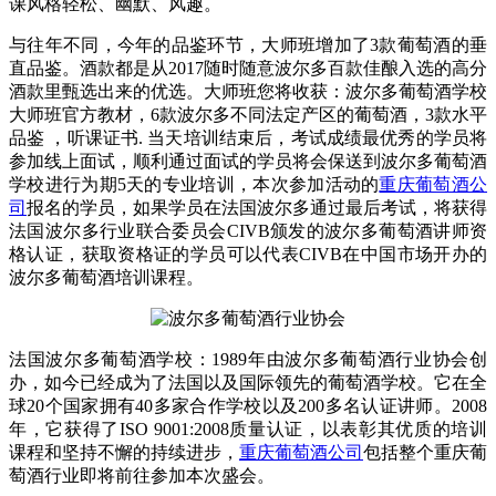
课风格轻松、幽默、风趣。
与往年不同，今年的品鉴环节，大师班增加了3款葡萄酒的垂
直品鉴。酒款都是从2017随时随意波尔多百款佳酿入选的高分
酒款里甄选出来的优选。大师班您将收获：波尔多葡萄酒学校
大师班官方教材，6款波尔多不同法定产区的葡萄酒，3款水平
品鉴 ，听课证书. 当天培训结束后，考试成绩最优秀的学员将
参加线上面试，顺利通过面试的学员将会保送到波尔多葡萄酒
学校进行为期5天的专业培训，本次参加活动的
重庆葡萄酒公
司
报名的学员，如果学员在法国波尔多通过最后考试，将获得
法国波尔多行业联合委员会CIVB颁发的波尔多葡萄酒讲师资
格认证，获取资格证的学员可以代表CIVB在中国市场开办的
波尔多葡萄酒培训课程。
法国波尔多葡萄酒学校：1989年由波尔多葡萄酒行业协会创
办，如今已经成为了法国以及国际领先的葡萄酒学校。它在全
球20个国家拥有40多家合作学校以及200多名认证讲师。2008
年，它获得了ISO 9001:2008质量认证，以表彰其优质的培训
课程和坚持不懈的持续进步，
重庆葡萄酒公司
包括整个重庆葡
萄酒行业即将前往参加本次盛会。