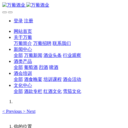
登录
注册
网站首页
关于万葡
万葡简介
万葡招聘
联系我们
新闻中心
全部
万葡新闻
酒业头条
行业观察
酒类产品
全部
葡萄酒
烈酒
啤酒
酒会培训
全部
酒食晚宴
培训课程
酒会活动
文化中心
全部
酒款专栏
红酒文化
雪茄文化
<
Previous
>
Next
你的位置