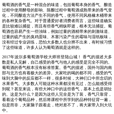
葡萄酒的香气是一种混合的味道，包括葡萄本身的香气、酿造
过程中使用酵母的影响、陈酿过程中葡萄酒成熟带来的香气变
化，不同酿造方法产生不同的香气，使用不同风格橡木桶带来
的各种复杂香气。对于普通爱好者消费者而言，这些味道确实
是比较难以捕捉，而且有些香气稍纵即逝，根本无法捕捉。葡
萄酒也容易产生一些浊味，例如过量的酒精带来的刺激味道、
过量的硫产生的臭鸡蛋味、木塞污染产生的霉味与湿纸板味，
没有经过专业训练，恐怕大多数人也分辨不出来，有时候习惯
了这些味道，许多人认为葡萄酒就是这样的。
2017年波尔多葡萄酒学校大师班登陆山城！ 香气的描述大多
数是私人见解，自己感受的香气与他人的感受是完全不同的。
葡萄酒的香气根本没有标准答案。香气的描述，国外与国内南
部与北方也有着极大的差异。大家吃的喝的都不同，感受的气
味到大脑中的反应都不一样，很多时候，大神们口中所念叨的
水果香气、大多数人可能这种水果都没有见过，怎么能感受得
到呢？甚至来说，有些大神口中的这些香气，基本上也是胡扯
的。这是为什么？是因为这些人完全是为了装，香气只靠背，
看着这个葡萄品种，然后将课程中所学到的品种特征背一遍，
似是而非，大家脑子跟着走，绝对差不了，将大家带入到大坑
中。