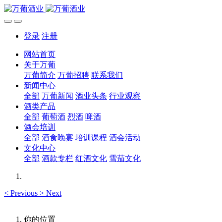
登录
注册
网站首页
关于万葡
万葡简介
万葡招聘
联系我们
新闻中心
全部
万葡新闻
酒业头条
行业观察
酒类产品
全部
葡萄酒
烈酒
啤酒
酒会培训
全部
酒食晚宴
培训课程
酒会活动
文化中心
全部
酒款专栏
红酒文化
雪茄文化
<
Previous
>
Next
你的位置