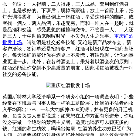
么一句话：一人得幽，二人得趣，三人成品。套用到红酒身
上，也是极好的。下班后，脱掉高跟鞋，放上一首爵士乐，把
灯光调得柔和，为自己倒上一杯红酒，享受这难得的幽静。或
者找一酒友，两人品酒，乐趣无穷。而和一堆人在一起时，就
是品酒和交流，感受思想的碰撞与交锋。不管是一人、二人还
是三人，于尘世偷来闲暇时光，不失为人生之乐事。
重庆红酒
批发市场
。喝红酒是社交必备技能 无论是新产品发布会，新
客户洽谈，签订单还是招待客户，红酒可以出现在一切商务场
合。每天喝红酒能让你在酒桌上不发慌，有话题聊，让你的事
业更进一步。此外，在各种酒会上，秉持着以酒会友的原则，
红酒还能让你交到不少高质量的朋友，因此喝红酒被视为一种
社交的必备技能。
英国斯特林大学经济学系一个研究小组的一项调查表明：那些
经常在下班后与同事去喝一杯的工薪阶层，比滴酒不沾者的收
入平均高出17%，一年大约多挣2000英镑，并有更多的升迁机
会。负责负责人更是说道：如果想在工作方面有所进步，你就
没必要做一个绝对的禁酒主义者。适度地喝酒可以赚更多的
钱。红酒的养生功效，喝喝出健康 红酒的养生功效已经广为
人知，如果要将红酒对身体的好处列张清单，那么这张清单打