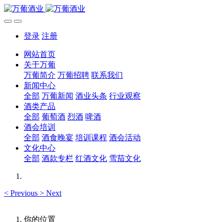
登录
注册
网站首页
关于万葡
万葡简介
万葡招聘
联系我们
新闻中心
全部
万葡新闻
酒业头条
行业观察
酒类产品
全部
葡萄酒
烈酒
啤酒
酒会培训
全部
酒食晚宴
培训课程
酒会活动
文化中心
全部
酒款专栏
红酒文化
雪茄文化
<
Previous
>
Next
你的位置