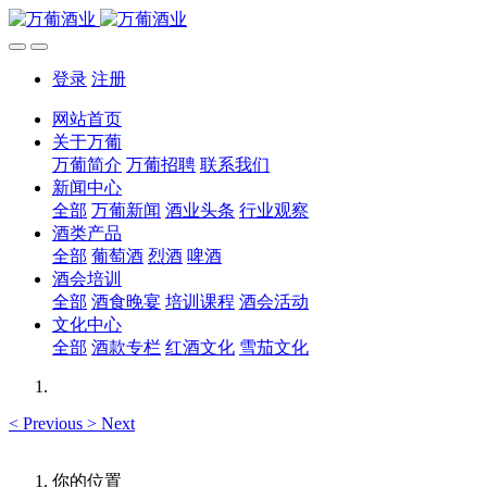
登录
注册
网站首页
关于万葡
万葡简介
万葡招聘
联系我们
新闻中心
全部
万葡新闻
酒业头条
行业观察
酒类产品
全部
葡萄酒
烈酒
啤酒
酒会培训
全部
酒食晚宴
培训课程
酒会活动
文化中心
全部
酒款专栏
红酒文化
雪茄文化
<
Previous
>
Next
你的位置