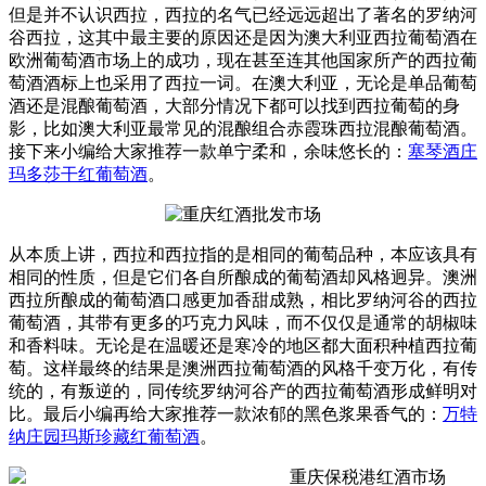
但是并不认识西拉，西拉的名气已经远远超出了著名的罗纳河
谷西拉，这其中最主要的原因还是因为澳大利亚西拉葡萄酒在
欧洲葡萄酒市场上的成功，现在甚至连其他国家所产的西拉葡
萄酒酒标上也采用了西拉一词。在澳大利亚，无论是单品葡萄
酒还是混酿葡萄酒，大部分情况下都可以找到西拉葡萄的身
影，比如澳大利亚最常见的混酿组合赤霞珠西拉混酿葡萄酒。
接下来小编给大家推荐一款单宁柔和，余味悠长的：
塞琴酒庄
玛多莎干红葡萄酒
。
从本质上讲，西拉和西拉指的是相同的葡萄品种，本应该具有
相同的性质，但是它们各自所酿成的葡萄酒却风格迥异。澳洲
西拉所酿成的葡萄酒口感更加香甜成熟，相比罗纳河谷的西拉
葡萄酒，其带有更多的巧克力风味，而不仅仅是通常的胡椒味
和香料味。无论是在温暖还是寒冷的地区都大面积种植西拉葡
萄。这样最终的结果是澳洲西拉葡萄酒的风格千变万化，有传
统的，有叛逆的，同传统罗纳河谷产的西拉葡萄酒形成鲜明对
比。最后小编再给大家推荐一款浓郁的黑色浆果香气的：
万特
纳庄园玛斯珍藏红葡萄酒
。