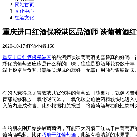
网站首页
文化中心
红酒文化
重庆进口红酒保税港区品酒师 谈葡萄酒
2020-10-17
红酒小编
168
重庆进口红酒保税港区
的品酒师谈谈葡萄酒兑雪碧真的好吗？
瓶优质葡萄酒应该是什么样的口味，往往是酿酒师花费数十年
端上餐桌后食客只需品尝现成的就好，无需再用油盐酱醋调味
有的人觉得兑了雪碧或其它饮料的葡萄酒口感更好，就像喝普
胃部能够释放二氧化碳气体，二氧化碳会迫使酒精较快地进入
入脑内造成伤害。此外根据相关报道，将葡萄酒与功能性饮料
有的朋友刚开始接触葡萄酒，可能不太习惯干红或干白葡萄酒
葡萄酒喝起。比如
巧鹿干红葡萄酒
，此酒有着清新的水果香、