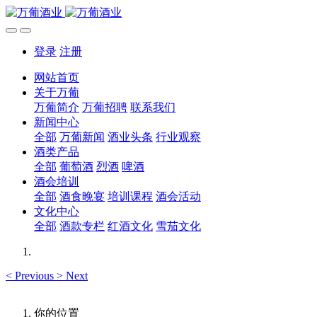
登录
注册
网站首页
关于万葡
万葡简介
万葡招聘
联系我们
新闻中心
全部
万葡新闻
酒业头条
行业观察
酒类产品
全部
葡萄酒
烈酒
啤酒
酒会培训
全部
酒食晚宴
培训课程
酒会活动
文化中心
全部
酒款专栏
红酒文化
雪茄文化
<
Previous
>
Next
你的位置