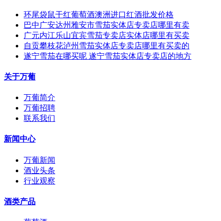
环尾袋鼠干红葡萄酒澳洲进口红酒批发价格
巴中广安达州雅安市雪茄实体店专卖店哪里有卖
广元内江乐山宜宾雪茄专卖店实体店哪里有买卖
自贡攀枝花泸州雪茄实体店专卖店哪里有买卖的
遂宁雪茄在哪买呢 遂宁雪茄实体店专卖店的地方
关于万葡
万葡简介
万葡招聘
联系我们
新闻中心
万葡新闻
酒业头条
行业观察
酒类产品