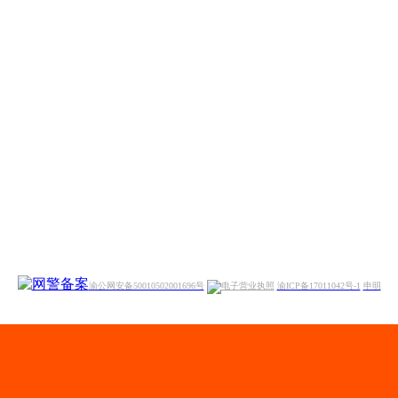
渝公网安备50010502001696号
渝ICP备17011042号-1
申明