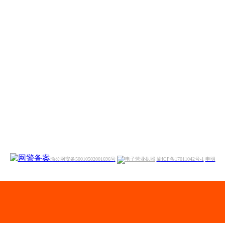
渝公网安备50010502001696号
渝ICP备17011042号-1
申明