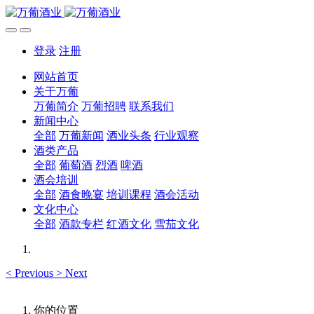
登录
注册
网站首页
关于万葡
万葡简介
万葡招聘
联系我们
新闻中心
全部
万葡新闻
酒业头条
行业观察
酒类产品
全部
葡萄酒
烈酒
啤酒
酒会培训
全部
酒食晚宴
培训课程
酒会活动
文化中心
全部
酒款专栏
红酒文化
雪茄文化
<
Previous
>
Next
你的位置