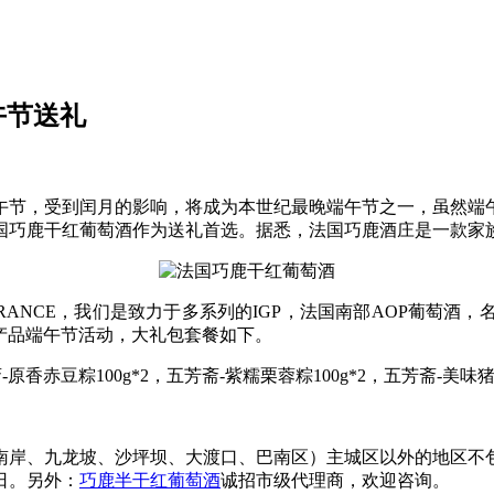
端午节送礼
午节，受到闰月的影响，将成为本世纪最晚端午节之一，虽然端
国巧鹿干红葡萄酒作为送礼首选。据悉，法国巧鹿酒庄是一款家
RN FRANCE，我们是致力于多系列的IGP，法国南部AOP葡
重庆农产品端午节活动，大礼包套餐如下。
-原香赤豆粽100g*2，五芳斋-紫糯栗蓉粽100g*2，五芳斋-美味猪肉
南岸、九龙坡、沙坪坝、大渡口、巴南区）主城区以外的地区不包
日。另外：
巧鹿半干红葡萄酒
诚招市级代理商，欢迎咨询。