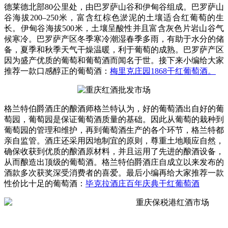
德莱德北部80公里处，由巴罗萨山谷和伊甸谷组成。巴罗萨山
谷海拔200–250米，富含红棕色淤泥的土壤适合红葡萄的生
长。伊甸谷海拔500米，土壤呈酸性并且富含灰色片岩山谷气
候寒冷。巴罗萨产区冬季寒冷潮湿春季多雨，有助于水分的储
备，夏季和秋季天气干燥温暖，利于葡萄的成熟。巴罗萨产区
因为盛产优质的葡萄和葡萄酒而闻名于世。接下来小编给大家
推荐一款口感醇正的葡萄酒：
梅里克庄园1868干红葡萄酒。
格兰特伯爵酒庄的酿酒师格兰特认为，好的葡萄酒出自好的葡
萄园，葡萄园是保证葡萄酒质量的基础。因此从葡萄的栽种到
葡萄园的管理和维护，再到葡萄酒生产的各个环节，格兰特都
亲自监管。酒庄还采用因地制宜的原则，尊重土地顺应自然，
确保收获到优质的酿酒原材料，并且运用了先进的酿酒设备，
从而酿造出顶级的葡萄酒。格兰特伯爵酒庄自成立以来发布的
酒款多次获奖深受消费者的喜爱。最后小编再给大家推荐一款
性价比十足的葡萄酒：
毕克拉酒庄百年庆典干红葡萄酒