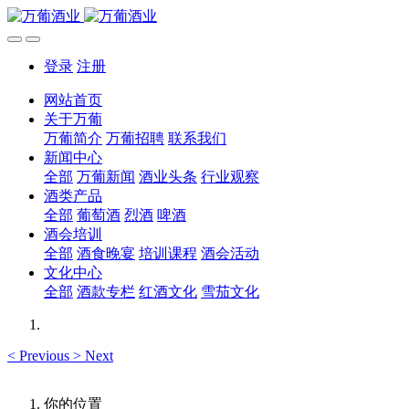
登录
注册
网站首页
关于万葡
万葡简介
万葡招聘
联系我们
新闻中心
全部
万葡新闻
酒业头条
行业观察
酒类产品
全部
葡萄酒
烈酒
啤酒
酒会培训
全部
酒食晚宴
培训课程
酒会活动
文化中心
全部
酒款专栏
红酒文化
雪茄文化
<
Previous
>
Next
你的位置