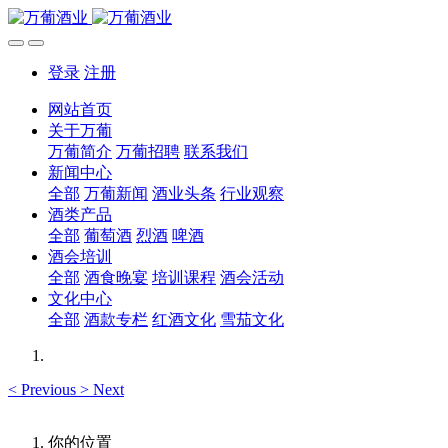
登录
注册
网站首页
关于万葡
万葡简介
万葡招聘
联系我们
新闻中心
全部
万葡新闻
酒业头条
行业观察
酒类产品
全部
葡萄酒
烈酒
啤酒
酒会培训
全部
酒食晚宴
培训课程
酒会活动
文化中心
全部
酒款专栏
红酒文化
雪茄文化
<
Previous
>
Next
你的位置