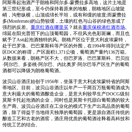
阿斯蒂起泡酒产于朗格和阿尔多-蒙费拉多高地，这片土地是
第三世纪形成，至今仍保持着原来的地貌，朗格地区山坡陡
峭，沟壑纵横，山顶或绵长平坦，或有和缓的坡度;而蒙费拉
多(Monferrato)的山势较缓，土壤的红色与山谷的绿色形成了
强烈的反差。
重庆红酒在哪里买
？就去
重庆保税港红酒市场
。
绵延在阳光普照下的山顶葡萄园，不但风光色彩斑斓，而且也
赋予了Asti起泡酒独特的风。朗格产区位于意大利皮埃蒙特，
处于巴罗洛、巴巴莱斯科等产区的外围，在1994年得到法定产
区DOC的称谓，产区面积1,371公顷，葡萄酒产量约136万箱。
从数据来看，朗格产区不大，但巴罗洛、巴巴莱斯科、巴贝拉
·阿尔巴、多姿桃·阿尔巴、内比奥罗·阿尔巴等产区生产的葡萄
酒都可以降级为朗格葡萄酒。
波贝山谷酒庄始创于1956年，坐落于意大利皮埃蒙特省的阿斯
蒂地区。目前，波贝山谷酒庄以年产一千两百万瓶葡萄酒成为
意大利最大的葡萄酒酿造企业，是意大利较早生产DOCG级别
莫斯卡托起泡酒的企业，同时也是莫斯卡托甜白葡萄酒的较大
生产商。波贝山谷酒庄在工业化的模式下生产出高品质的葡萄
酒，除了得益于当地得天独厚的葡萄园，更是源自酒庄传统的
酿造工艺和古老的酒窖，酒庄用优质的葡萄酒诠释着高科技和
传统工艺的结合。