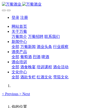
登录
注册
网站首页
关于万葡
万葡简介
万葡招聘
联系我们
新闻中心
全部
万葡新闻
酒业头条
行业观察
酒类产品
全部
葡萄酒
烈酒
啤酒
酒会培训
全部
酒食晚宴
培训课程
酒会活动
文化中心
全部
酒款专栏
红酒文化
雪茄文化
<
Previous
>
Next
你的位置