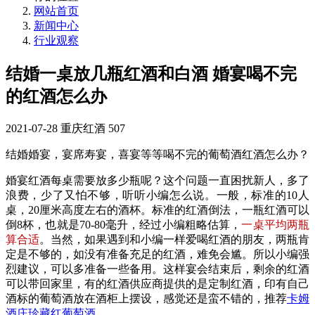
网站首页
新闻中心
行业观察
结婚一桌放几瓶红酒和白酒 婚宴喝不完
的红酒怎么办
2021-07-28
重庆红酒
507
结婚婚宴，宴席寿宴，喜宴等等喝不完的葡萄酒红酒怎么办？
婚宴红酒每桌需要放多少瓶呢？这个问题一直困扰新人，多了
浪费，少了又怕不够，听听小编怎么说。一般，标准的10人
桌，20厘米高度左右的酒杯。标准的红酒倒法，一瓶红酒可以
倒8杯，也就是70-80毫升，经过小编粗略估算，
一桌平均两瓶
算合适
。当然，如果遇到和小编一样爱喝红酒的朋友，两瓶肯
定是不够的，如没有准备充足的红酒，难免会尴。所以小编强
烈建议，可以多准备一些备用。这样宴会结束后，剩余的红酒
可以带回家里，有的红酒供应商提供的是定制红酒，印有自己
酒标的葡萄酒放在酒柜上摆设，感觉还是蛮不错的，推荐
卡姆
酒庄珍藏红葡萄酒
。