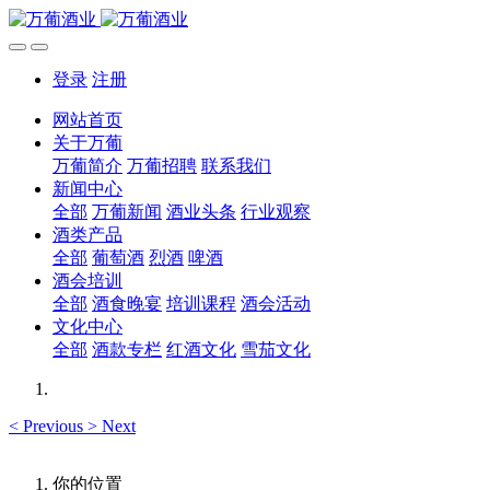
登录
注册
网站首页
关于万葡
万葡简介
万葡招聘
联系我们
新闻中心
全部
万葡新闻
酒业头条
行业观察
酒类产品
全部
葡萄酒
烈酒
啤酒
酒会培训
全部
酒食晚宴
培训课程
酒会活动
文化中心
全部
酒款专栏
红酒文化
雪茄文化
<
Previous
>
Next
你的位置