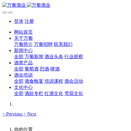
登录
注册
网站首页
关于万葡
万葡简介
万葡招聘
联系我们
新闻中心
全部
万葡新闻
酒业头条
行业观察
酒类产品
全部
葡萄酒
烈酒
啤酒
酒会培训
全部
酒食晚宴
培训课程
酒会活动
文化中心
全部
酒款专栏
红酒文化
雪茄文化
<
Previous
>
Next
你的位置