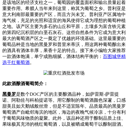
是该地区的经济支柱之一，葡萄园的覆盖面积和输出质量起着
重要作用。希腊人当年来到这里，称其为葡萄之乡。普利亚是
意大利南部最重要的产区，而且方兴未艾。普利亚产区属地中
海气候，充足的光照和适宜的海风使得它成为理想的葡萄种植
之地。该产区主要为多石的山丘和平原，土壤多为富含铁元素
的第四纪沉积层的白垩石灰石。这些自然条件为它成为意大利
最大的葡萄酒产区之一奠定了优越的环境基础。这里最重要的
葡萄品种是当地的黑曼罗和普里米蒂沃，用这两种葡萄酿出来
的酒具有酒体丰厚，果香十足的特点。接下来小编给大家推荐
一款酒体饱满，单宁成熟细腻，酒体结构平衡的：
百图城堡精
选干红葡萄酒
。
此款酒酿酒葡萄简介：
黑曼罗
是数个DOC产区的主要酿酒品种，如萨雷斯-萨雷提
诺、阿勒佐与科柏提诺等。用它酿制的葡萄酒颜色深邃，口感
甜美且如天鹅绒般丝滑，但是不适宜陈年。品质最高的黑曼罗
葡萄酒产自毗邻海滨的地区，海边的夜晚气候冷凉，十分有利
于葡萄风味物质的凝聚。此外，该品种还用于酿制品质上佳、
果味极其充沛的桃红葡萄酒，以及被晒成葡萄干以酿制甜酒。