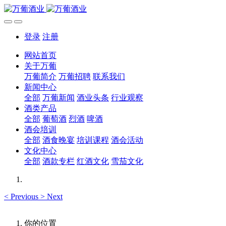
登录
注册
网站首页
关于万葡
万葡简介
万葡招聘
联系我们
新闻中心
全部
万葡新闻
酒业头条
行业观察
酒类产品
全部
葡萄酒
烈酒
啤酒
酒会培训
全部
酒食晚宴
培训课程
酒会活动
文化中心
全部
酒款专栏
红酒文化
雪茄文化
<
Previous
>
Next
你的位置