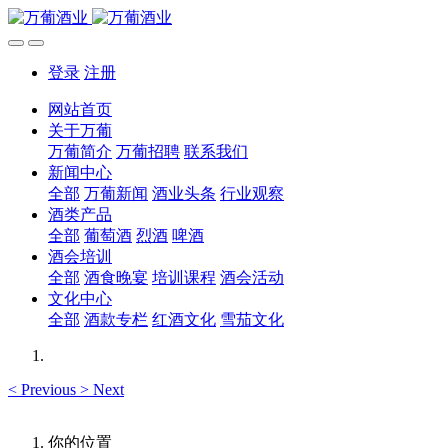
登录
注册
网站首页
关于万葡
万葡简介
万葡招聘
联系我们
新闻中心
全部
万葡新闻
酒业头条
行业观察
酒类产品
全部
葡萄酒
烈酒
啤酒
酒会培训
全部
酒食晚宴
培训课程
酒会活动
文化中心
全部
酒款专栏
红酒文化
雪茄文化
<
Previous
>
Next
你的位置