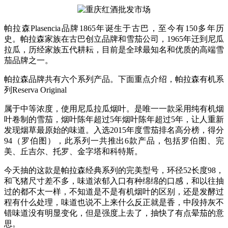
帕拉森Plasencia品牌1865年诞生于古巴，至今有150多年历
史。帕拉森家族在古巴创立品牌和雪茄公司，1965年迁到尼瓜
拉瓜，历经家族五代耕耘，目前是全球最知名和优质的高端雪
茄品牌之一。
帕拉森品牌共有六个系列产品。下面重点介绍，帕拉森有机系
列Reserva Original
属于中等浓度，使用尼瓜拉瓜烟叶。是唯一一款采用纯有机烟
叶卷制的雪茄，烟叶陈年超过5年烟叶陈年超过5年，让人重新
发现烟草最原始的味道。入选2015年度雪茄排名高分榜，得分
94（罗伯图），此系列一共推出6款产品，包括罗伯图、完
美、丘吉尔、托罗、金字塔和科特斯。
今天抽的这款是帕拉森经典系列的完美型号，环径52长度98，
和飞猪尺寸差不多，味道浓郁入口有种绵绵的口感，和以往抽
过的都不太一样，不知道是不是有机烟叶的区别，还是发酵过
程有什么处理，味道也说不上来什么反正就是香，中段持灰不
错味道没有明显变化，但是强度上去了，抽快了有点晕茄的意
思。