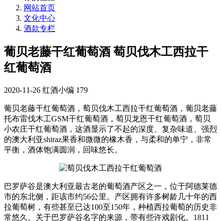
网站首页
文化中心
酒款专栏
葡贝老藤干红葡萄酒 萄贝伐木工西拉干
红葡萄酒
2020-11-26
红酒小编
179
葡贝老藤干红葡萄酒，萄贝伐木工西拉干红葡萄酒，葡贝老藤
托布雷伐木工GSM干红葡萄酒，萄贝龙恩干红葡萄酒，萄贝
小农庄干红葡萄酒，这酒显示了不起的深度、复杂味道、强烈
的澳大利亚shiraz果香和微微的橡木香，与柔和的单宁，非常
平衡，酒体饱满圆润，回味悠长。
巴罗萨谷是澳大利亚最古老的葡萄酒产区之一，位于阿德莱德
市的东北侧，距该市约56公里。产区拥有许多树龄几十年的西
拉葡萄树，有些甚至已达100至150年，种植西拉葡萄的历史非
常悠久。关于巴罗萨谷名字的来源，带有些许戏剧化。1811