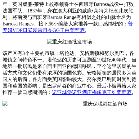
年，英国威廉•莱特上校率领将士在西班牙Barrosa战役中打败
法国军队。1837年，身在澳大利亚的威廉•莱特为纪念此次胜
利，将南澳与西班牙Barrosa Range有相似之处的山脉命名为
Barrosa Ranges。接下来小编给大家推荐一款口感绵密的：
普
罗姆VDP日晷园雷司令GG干白葡萄酒
。
该产区有3个主要的市镇：塔伦达、安格斯顿和努尔奥巴，各
城镇之间特色不一。塔伦达的历史可追溯至19世纪40年代，当
地第一批居民是来自西里西亚的德国移民，至今这里居民的生
活方式和文化仍带有浓厚的德国色彩。安格斯顿的居民多为英
国人的后裔，各方面受英国影响较大。努尔奥巴则同时受到德
国和英国的影响，是巴罗萨谷的商业中心。最后小编再给大家
推荐一款口感圆润的：
诺亚城堡诺亚酒庄梅多克干红葡萄酒
。