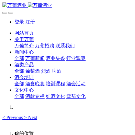
登录
注册
网站首页
关于万葡
万葡简介
万葡招聘
联系我们
新闻中心
全部
万葡新闻
酒业头条
行业观察
酒类产品
全部
葡萄酒
烈酒
啤酒
酒会培训
全部
酒食晚宴
培训课程
酒会活动
文化中心
全部
酒款专栏
红酒文化
雪茄文化
<
Previous
>
Next
你的位置