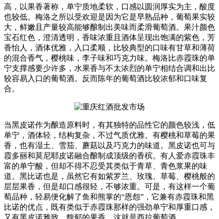
高，以果香著称，单宁质地柔软，口感以圆润厚实为主，酸度
也较低。梅洛之所以受欢迎是因为它是早熟品种，葡萄果实较
大，鲜嫩且产量较高能够酿制出美味而柔滑葡萄酒。果汁颜色
宝石红色，澄清透明，香味浓重且酒体呈现出饱满的紫色，芳
香怡人，酒体优雅，入口柔顺，比较典型的口味有甘草和薄荷
的混合香气，樱桃味，李子味和巧克力味。梅洛比赤霞珠的单
宁支撑感要少许多，水果香与不太浓烈的单宁相结合调和出比
较容易入口的葡萄酒。反而陈年的葡萄酒比较浓郁和口味复
合。
当黑皮诺作为酿造原料时，有其独特的品性它的颜色较浅，低
单宁，酒体轻，结构复杂，不过气质优雅。有樱桃和草莓的果
香，也有湿土、雪茄、蘑菇以及巧克力的味道。黑皮诺也可与
霞多丽和莫尼耶皮诺融合酿制成顶级的香槟。有人爱赤霞珠丰
富的单宁酸，但却不得不忍受其类似于青草、青色浆果的味
道。黑比诺也是，虽然它有如紫罗兰、玫瑰、草莓、樱桃般的
层层果香，但是却口感很轻，不够浓重。可是，有这样一个葡
萄品种，轻易便化解了鱼和熊掌的“恩怨”，它兼有赤霞珠和黑
比诺的优点，既有类似于赤霞珠那样的强劲单宁和厚重口感，
又有黑皮诺雅致、馥郁的果香，这就是西拉葡萄酒。