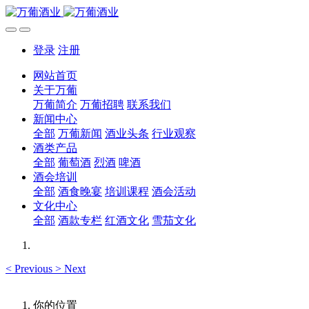
登录
注册
网站首页
关于万葡
万葡简介
万葡招聘
联系我们
新闻中心
全部
万葡新闻
酒业头条
行业观察
酒类产品
全部
葡萄酒
烈酒
啤酒
酒会培训
全部
酒食晚宴
培训课程
酒会活动
文化中心
全部
酒款专栏
红酒文化
雪茄文化
<
Previous
>
Next
你的位置