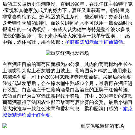
后酒庄又被历史浪潮淹没。直到1998年，在现任庄主帕特里克
•宝悦和其他家族成员的努力下，酒庄又重获新生。帕特里克
非常喜欢梅多克北部地区的风土条件。他还聘请了史蒂芬•德
龙考特作为酿酒顾问。而这位顾问的水平可以用一篇金融时报
报道中的一句话概括，“有些人认为德兰考特是整个波尔多最
敏锐的酿酒师”。接下来小编给大家推荐一款单宁圆润，口感
中强，酒体强壮，果香浓郁：
圣麒麟陈酿老藤干红葡萄酒
。
白宫酒庄目前的葡萄园面积为28公顷，其内的葡萄树均生长在
土壤类型为黏土石灰岩的山坡上。葡萄园有80%的土地用来栽
培梅洛葡萄，剩下的20%用来栽培赤霞珠葡萄。采摘后的葡萄
经过低温发酵后，会在橡木桶中熟成12个月，最后再在酒庄进
行装瓶。白宫酒庄干红葡萄酒是白宫酒庄的正牌干红葡萄酒。
该酒目前已为白宫酒庄赢得数个奖项。其中，2004年份的该款
葡萄酒赢得了法国农业部巴黎葡萄酒比赛的金奖。最后小编再
给大家推荐一款红色水果和香料气息，柔和圆润口感的：
索克
城堡精选珍藏干红葡萄
。