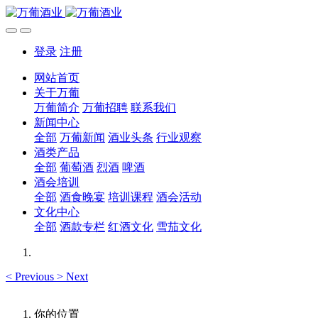
登录
注册
网站首页
关于万葡
万葡简介
万葡招聘
联系我们
新闻中心
全部
万葡新闻
酒业头条
行业观察
酒类产品
全部
葡萄酒
烈酒
啤酒
酒会培训
全部
酒食晚宴
培训课程
酒会活动
文化中心
全部
酒款专栏
红酒文化
雪茄文化
<
Previous
>
Next
你的位置