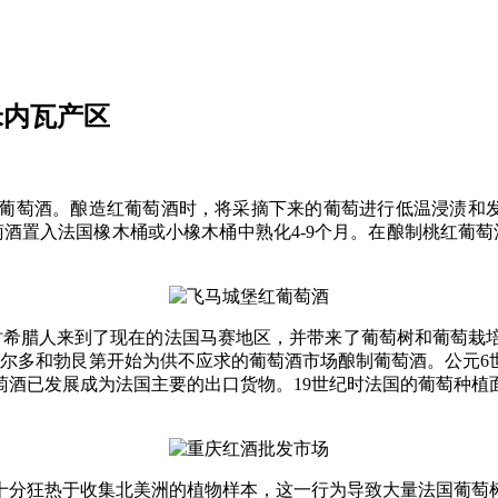
米内瓦产区
葡萄酒。酿造红葡萄酒时，将采摘下来的葡萄进行低温浸渍和发酵
酒置入法国橡木桶或小橡木桶中熟化4-9个月。在酿制桃红葡
时希腊人来到了现在的法国马赛地区，并带来了葡萄树和葡萄栽
波尔多和勃艮第开始为供不应求的葡萄酒市场酿制葡萄酒。公元6
萄酒已发展成为法国主要的出口货物。19世纪时法国的葡萄种植
人十分狂热于收集北美洲的植物样本，这一行为导致大量法国葡萄