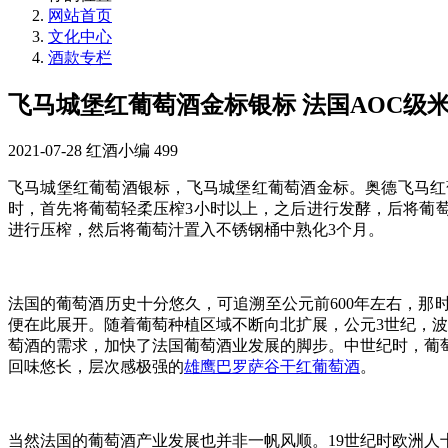
网站首页
文化中心
酒款专栏
飞马城堡红葡萄酒金标银标 法国AOC级
2021-07-28
红酒小编
499
飞马城堡红葡萄酒银标，飞马城堡红葡萄酒金标。奥德飞马红
时，首先将葡萄轻柔压榨3小时以上，之后进行发酵，后将葡萄
进行压榨，然后将葡萄汁置入不锈钢桶中熟化3个月。
法国的葡萄酒历史十分悠久，可追溯至公元前600年左右，那
便在此展开。随着葡萄种植区域不断向北扩展，公元3世纪，
萄酒的需求，加快了法国葡萄酒业发展的脚步。中世纪时，葡
回味悠长，层次感极强的
雄鹰巴罗萨谷干红葡萄酒
。
当然法国的葡萄酒产业发展也并非一帆风顺。19世纪时欧洲