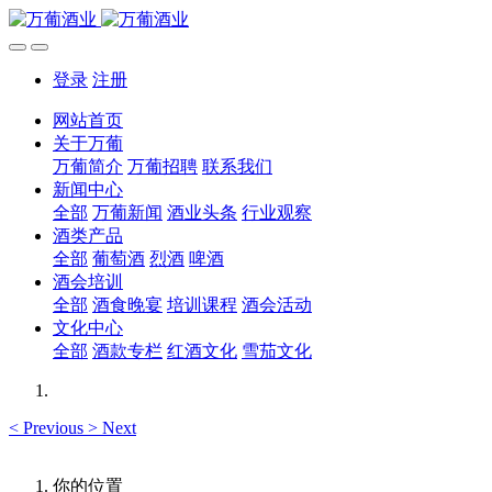
登录
注册
网站首页
关于万葡
万葡简介
万葡招聘
联系我们
新闻中心
全部
万葡新闻
酒业头条
行业观察
酒类产品
全部
葡萄酒
烈酒
啤酒
酒会培训
全部
酒食晚宴
培训课程
酒会活动
文化中心
全部
酒款专栏
红酒文化
雪茄文化
<
Previous
>
Next
你的位置