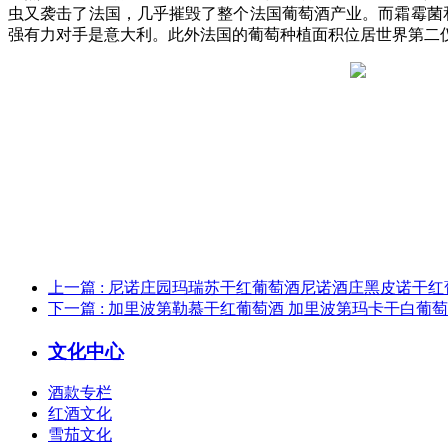
虫又袭击了法国，几乎摧毁了整个法国葡萄酒产业。而霜霉菌和黑
强有力对手是意大利。此外法国的葡萄种植面积位居世界第二
上一篇
: 尼诺庄园玛瑞苏干红葡萄酒尼诺酒庄黑皮诺干红
下一篇
: 加里波第勒慕干红葡萄酒 加里波第玛卡干白葡
文化中心
酒款专栏
红酒文化
雪茄文化