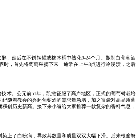
，然后在不锈钢罐或橡木桶中熟化9-24个月。酿制白葡萄酒
萄酒时，首先将葡萄采摘下来，通常在上午8点进行冷浸渍，之后
培技术。公元前51年，凯撒征服了高卢地区，正式的葡萄树栽培
世纪随着教会的兴起葡萄酒的需求量急增，加之富豪对高品质葡
面积创历史新高。接下来小编给大家推荐一款复杂的香料气息，
树染上了白粉病，导致其数量和质量双双大幅下滑。后来根瘤蚜