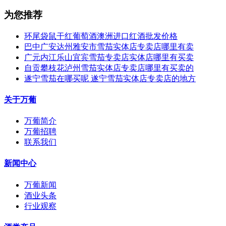
为您推荐
环尾袋鼠干红葡萄酒澳洲进口红酒批发价格
巴中广安达州雅安市雪茄实体店专卖店哪里有卖
广元内江乐山宜宾雪茄专卖店实体店哪里有买卖
自贡攀枝花泸州雪茄实体店专卖店哪里有买卖的
遂宁雪茄在哪买呢 遂宁雪茄实体店专卖店的地方
关于万葡
万葡简介
万葡招聘
联系我们
新闻中心
万葡新闻
酒业头条
行业观察