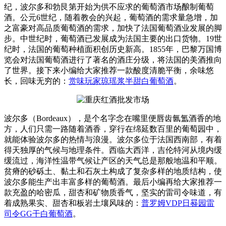
纪，波尔多和勃艮第开始为供不应求的葡萄酒市场酿制葡萄
酒。公元6世纪，随着教会的兴起，葡萄酒的需求量急增，加
之富豪对高品质葡萄酒的需求，加快了法国葡萄酒业发展的脚
步。中世纪时，葡萄酒已发展成为法国主要的出口货物。19世
纪时，法国的葡萄种植面积创历史新高。1855年，巴黎万国博
览会对法国葡萄酒进行了著名的酒庄分级，将法国的美酒推向
了世界。接下来小编给大家推荐一款酸度清脆平衡，余味悠
长，回味无穷的：
赏味玩家琼瑶浆半甜白葡萄酒
。
波尔多（Bordeaux），是个名字念在嘴里便唇齿氤氲酒香的地
方，人们只需一路随着酒香，穿行在绵延数百里的葡萄园中，
就能体验波尔多的热情与浪漫。波尔多位于法国西南部，有着
得天独厚的气候与地理条件。西临大西洋，吉伦特河从境内缓
缓流过，海洋性温带气候让产区的天气总是那般地温和平顺。
贫瘠的砂砾土、黏土和石灰土构成了复杂多样的地质结构，使
波尔多能生产出丰富多样的葡萄酒。最后小编再给大家推荐一
款充盈的哈密瓜，甜杏和矿物质香气，坚实的雷司令味道，有
着成熟果实、甜杏和板岩土壤风味的：
普罗姆VDP日晷园雷
司令GG干白葡萄酒
。