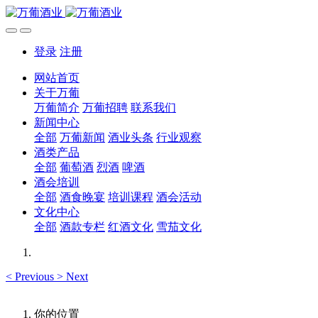
登录
注册
网站首页
关于万葡
万葡简介
万葡招聘
联系我们
新闻中心
全部
万葡新闻
酒业头条
行业观察
酒类产品
全部
葡萄酒
烈酒
啤酒
酒会培训
全部
酒食晚宴
培训课程
酒会活动
文化中心
全部
酒款专栏
红酒文化
雪茄文化
<
Previous
>
Next
你的位置