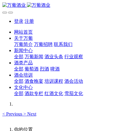
登录
注册
网站首页
关于万葡
万葡简介
万葡招聘
联系我们
新闻中心
全部
万葡新闻
酒业头条
行业观察
酒类产品
全部
葡萄酒
烈酒
啤酒
酒会培训
全部
酒食晚宴
培训课程
酒会活动
文化中心
全部
酒款专栏
红酒文化
雪茄文化
<
Previous
>
Next
你的位置