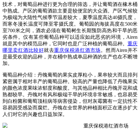
技术，对葡萄品种进行更为合理的筛选，并让葡萄酒在橡木桶
中熟成。产区的葡萄酒款主要是较便宜的大众酒。产区气候较
为极端为大陆性气候季节温差较大，夏季温度高达40摄氏度，
而寒冬漫长温度可降至零摄氏度。葡萄园的海拔高度在500米
至700米之间，酒农必须在葡萄树生长期预防高热和干旱的恶
劣条件。仅有某些葡萄品种可以适应如此恶劣的环境，Airen
就是其中的模范品种，它同时也是广泛种植的葡萄品种。
重庆
哪里卖红酒比较好
就去
重庆保税港红酒市场
。然而Airen并不
是最受欢迎的品种，并在桶中熟成单品种酒的生产也在不断增
加。
葡萄品种介绍：丹魄葡萄的果实皮厚粒小，果串较大而且排列
紧密属于相对丰产的葡萄品种。较高的产量也降低了丹魄果实
的颜色浓度果味浓郁度和酸度。与其他品种相比丹魄开花和成
熟都较早。丹魄对有风和极端干旱的环境非常敏感，也容易受
到白粉菌和葡萄顶枯病等病害侵染，但对灰霉菌有一定抗性不
容易因受感染而腐烂。丹魄在全世界的种植面积正在逐步扩大
人们对它的兴趣也日益加深。