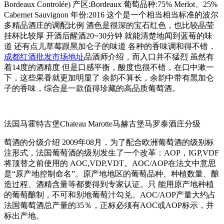
Bordeaux Controlée) 产区:Bordeaux 葡萄品种:75% Merlot、25%
Cabernet Sauvignon 年份:2016 这个是一个相当相当标准的波尔
多精品酒庄的调配比例 酒色是很深的宝石红色，也比较晶莹
挂杯比较厚 开酒后醒酒20~30分钟 就能清楚地闻到蓝莓的味
道 还有点儿草莓跟黑加仑子的味道 各种的香味调和得不错，
成都红酒批发市场地址
品酒师介绍，而入口并不猛烈 虽然有
着14度的酒精度 但是口感平衡，酸度也很不错，在口中漱一
下，这些果香就更加明显了 余韵不算长，余韵中带有黑加仑
子的香味，综合是一款值得珍藏的高品质葡萄酒。
法国马霍特古堡Chateau Marotte马赫古堡马罗泰酒庄分级
萄酒的分级介绍 2009年08月，为了配合欧洲葡萄酒的级别标
注形式，法国葡萄酒的级别发生了一个改革：AOP，IGP,VDF
将顶替之前使用的 AOC,VDP,VDT。AOC/AOP在法文中意思
是“原产地控制命名”。原产地地区的葡萄品种、种植数量、酿
造过程、酒精含量等都要得到专家认证。只 能用原产地种植
的葡萄酿制，不可和别地葡萄汁勾兑。AOC/AOP产量大约占
法国葡萄酒总产量的35％，正标必须有AOC或AOP标示，并
标出产地。