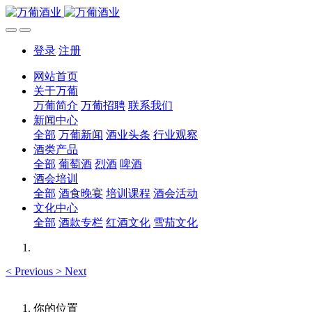
登录
注册
网站首页
关于万葡
万葡简介
万葡招聘
联系我们
新闻中心
全部
万葡新闻
酒业头条
行业观察
酒类产品
全部
葡萄酒
烈酒
啤酒
酒会培训
全部
酒食晚宴
培训课程
酒会活动
文化中心
全部
酒款专栏
红酒文化
雪茄文化
<
Previous
>
Next
你的位置