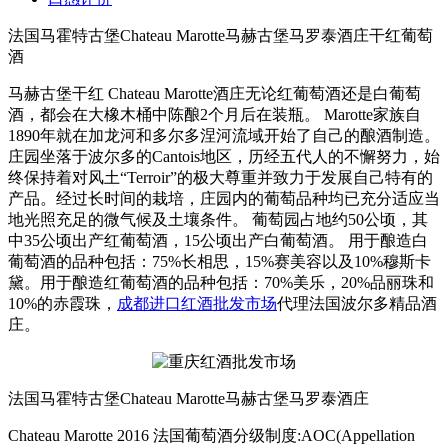
法国马霍特古堡Chateau Marotte马赫古堡马罗泰酒庄干红葡萄
酒
马赫古堡干红 Chateau Marotte酒庄无论红葡萄酒还是白葡萄
酒，都会在大橡木桶中陈酿2个月后在装瓶。 Marotte家族自
1890年就在加龙河和多尔多涅河流域开始了自己的酿酒制造。
庄园坐落于波尔多的Cantois地区，历经五代人的不懈努力，始
终保持着对风土“Terroir”的极大尊重并致力于发展自己特有的
产品。经过长时间的栽培，庄园内的葡萄品种均已充分适应当
地光照充足的微气候及土壤条件。 葡萄园占地约50公顷，其
中35公顷出产红葡萄酒，15公顷出产白葡萄酒。 用于酿造白
葡萄酒的品种包括：75%长相思，15%赛美容以及10%穆斯卡
黛。用于酿造红葡萄酒的品种包括：70%美乐，20%品丽珠和
10%的赤霞珠，
成都进口红酒批发市场
代理法国波尔多精品酒
庄。
法国马霍特古堡Chateau Marotte马赫古堡马罗泰酒庄
Chateau Marotte 2016 法国葡萄酒分级制度:AOC(Appellation