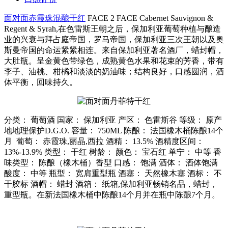
面对面赤霞珠混酿干红
FACE 2 FACE Cabernet Sauvignon &
Regent & Syrah,在色雷斯王朝之后，保加利亚葡萄种植与酿造
业的兴衰与拜占庭帝国，罗马帝国，保加利亚三次王朝以及奥
斯曼帝国的命运紧紧相连。来自保加利亚著名酒厂，蜡封帽，
大肚瓶。呈金黄色带绿色，成熟黄色水果和花束的芳香，带有
李子、油桃、柑橘和淡淡的奶油味；结构良好，口感圆润，酒
体平衡，回味持久。
分类： 葡萄酒 国家： 保加利亚 产区： 色雷斯谷 等级： 原产
地地理保护D.G.O. 容量： 750ML 陈酿： 法国橡木桶陈酿14个
月 葡萄： 赤霞珠,丽晶,西拉 酒精： 13.5% 酒精度区间：
13%-13.9% 类型： 干红 树龄： 颜色： 宝石红 单宁： 中等 香
味类型： 陈酿（橡木桶）香型 口感： 饱满 酒体： 酒体饱满
酸度： 中等 瓶型： 宽肩重型瓶 酒塞： 天然橡木塞 酒标： 不
干胶标 酒帽： 蜡封 酒箱： 纸箱,保加利亚畅销名品，蜡封，
重型瓶。在新法国橡木桶中陈酿14个月并在瓶中陈酿7个月。