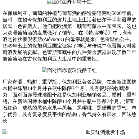
在保加利亚，葡萄的种植与葡萄酒的酿造要追溯到5000年前。
当时，在如今保加利亚的这片土地上生活着巴尔干半岛最早的
居民：色雷斯人。他们把欧洲第一颗葡萄藤从中东带来。这也
为欧洲葡萄酒的发展做好了铺垫。 在《希腊神话》中，葡萄
酒之神狄俄倪索斯(Διόνυσος) 的母亲就是来自色雷斯的公主。
1949年出土的保加利亚国宝证实了神话与传说中色雷斯人对葡
萄酒发展的贡献。色蕾斯宝藏中的八件黄金酒器展现了数千年
前葡萄酒在古代保加利亚人生活中的重要性。
厂家寄语，蜡封，重型瓶，保加利亚著名品牌。在全新法国橡
木桶中陈酿14个月并在瓶中陈酿7个月，具有很好的收藏潜
力。面对面赤霞珠混酿干红是保加利亚畅销名品，蜡封，重型
瓶。在新法国橡木桶中陈酿14个月并在瓶中陈酿7个月。深宝
石红色，成熟的黑色水果—黑莓、黑樱桃、黑醋栗的香气。单
宁优雅，具有复杂度及平衡的结构，香气持久有层次，回味悠
长。