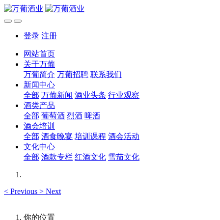
登录
注册
网站首页
关于万葡
万葡简介
万葡招聘
联系我们
新闻中心
全部
万葡新闻
酒业头条
行业观察
酒类产品
全部
葡萄酒
烈酒
啤酒
酒会培训
全部
酒食晚宴
培训课程
酒会活动
文化中心
全部
酒款专栏
红酒文化
雪茄文化
<
Previous
>
Next
你的位置