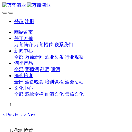
登录
注册
网站首页
关于万葡
万葡简介
万葡招聘
联系我们
新闻中心
全部
万葡新闻
酒业头条
行业观察
酒类产品
全部
葡萄酒
烈酒
啤酒
酒会培训
全部
酒食晚宴
培训课程
酒会活动
文化中心
全部
酒款专栏
红酒文化
雪茄文化
<
Previous
>
Next
你的位置