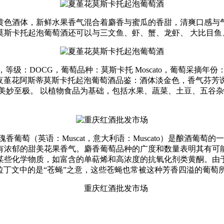
黄色酒体，新鲜水果香气混合着麝香与蜜瓜的香甜，清爽口感与气
莫斯卡托起泡葡萄酒还可以与三文鱼、虾、蟹、龙虾、 大比目鱼
级：DOCG，葡萄品种：莫斯卡托 Moscato，葡萄采摘年份：20
奖，夜堇花阿斯蒂莫斯卡托起泡葡萄酒品鉴：酒体淡金色，香气芬
美妙至极。 以植物食品为基础，包括水果、蔬菜、土豆、五谷杂
葡萄（英语：Muscat，意大利语：Muscato）是酿酒葡
有浓郁的甜美花果香气。麝香葡萄品种的广度和数量表明其有可
某些化学物质，如富含的单萜烯和高浓度的抗氧化剂类黄酮。由
词在拉丁文中的是“苍蝇”之意，这些苍蝇也常被这种芳香四溢的葡萄