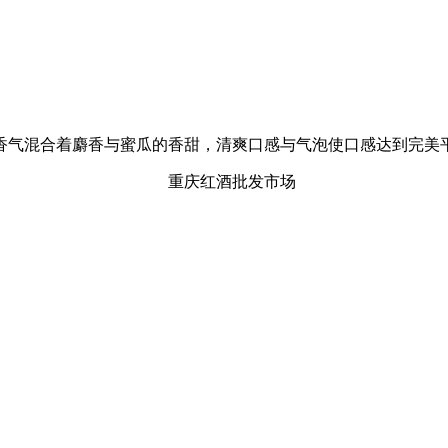
香气混合着麝香与蜜瓜的香甜，清爽口感与气泡使口感达到完美平