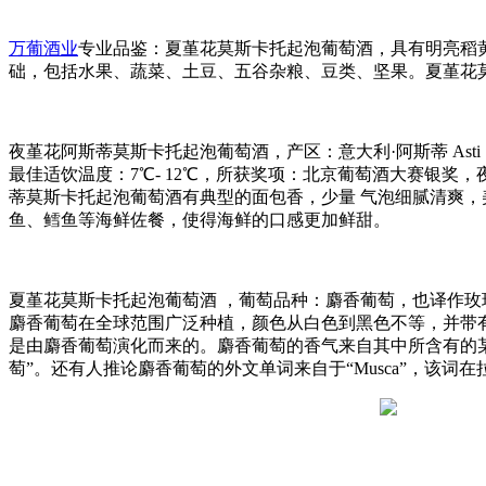
万葡酒业
专业品鉴：夏堇花莫斯卡托起泡葡萄酒，具有明亮稻
础，包括水果、蔬菜、土豆、五谷杂粮、豆类、坚果。夏堇花
夜堇花阿斯蒂莫斯卡托起泡葡萄酒，产区：意大利·阿斯蒂 Asti，等
最佳适饮温度：7℃- 12℃，所获奖项：北京葡萄酒大赛银
蒂莫斯卡托起泡葡萄酒有典型的面包香，少量 气泡细腻清爽，
鱼、鳕鱼等海鲜佐餐，使得海鲜的口感更加鲜甜。
夏堇花莫斯卡托起泡葡萄酒 ，葡萄品种：麝香葡萄，也译作玫瑰香
麝香葡萄在全球范围广泛种植，颜色从白色到黑色不等，并带
是由麝香葡萄演化而来的。麝香葡萄的香气来自其中所含有的
萄”。还有人推论麝香葡萄的外文单词来自于“Musca”，该