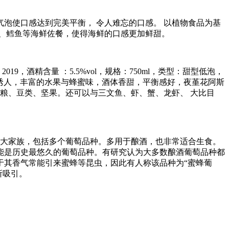
泡使口感达到完美平衡， 令人难忘的口感。 以植物食品为基
、鳕鱼等海鲜佐餐，使得海鲜的口感更加鲜甜。
19，酒精含量 ：5.5%vol，规格：750ml，类型：甜型低泡，
芳诱人，丰富的水果与蜂蜜味，酒体香甜，平衡感好，夜堇花阿斯
粮、豆类、坚果。还可以与三文鱼、虾、蟹、龙虾、 大比目
萄的一大家族，包括多个葡萄品种。多用于酿酒，也非常适合生食。
能是历史最悠久的葡萄品种。有研究认为大多数酿酒葡萄品种都
于其香气常能引来蜜蜂等昆虫，因此有人称该品种为“蜜蜂葡
所吸引。