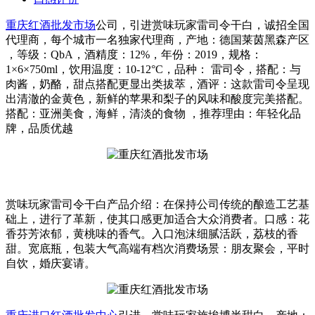
重庆红酒批发市场
公司，引进赏味玩家雷司令干白，诚招全国
代理商，每个城市一名独家代理商，产地：德国莱茵黑森产区
，等级：QbA，酒精度：12%，年份：2019，规格：
1×6×750ml，饮用温度：10-12°C，品种： 雷司令，搭配：与
肉酱，奶酪，甜点搭配更显出类拔萃，酒评：这款雷司令呈现
出清澈的金黄色，新鲜的苹果和梨子的风味和酸度完美搭配。
搭配：亚洲美食，海鲜，清淡的食物 ，推荐理由：年轻化品
牌，品质优越
赏味玩家雷司令干白产品介绍：在保持公司传统的酿造工艺基
础上，进行了革新，使其口感更加适合大众消费者。口感：花
香芬芳浓郁，黄桃味的香气。入口泡沫细腻活跃，荔枝的香
甜。宽底瓶，包装大气高端有档次消费场景：朋友聚会，平时
自饮，婚庆宴请。