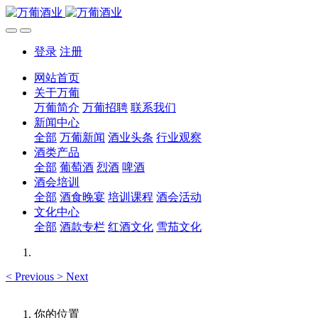
登录
注册
网站首页
关于万葡
万葡简介
万葡招聘
联系我们
新闻中心
全部
万葡新闻
酒业头条
行业观察
酒类产品
全部
葡萄酒
烈酒
啤酒
酒会培训
全部
酒食晚宴
培训课程
酒会活动
文化中心
全部
酒款专栏
红酒文化
雪茄文化
<
Previous
>
Next
你的位置