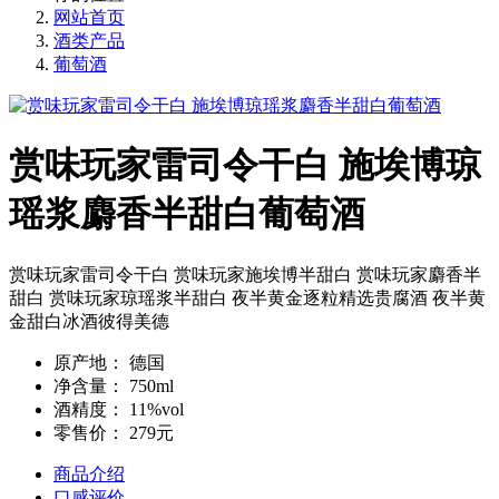
网站首页
酒类产品
葡萄酒
赏味玩家雷司令干白 施埃博琼
瑶浆麝香半甜白葡萄酒
赏味玩家雷司令干白 赏味玩家施埃博半甜白 赏味玩家麝香半
甜白 赏味玩家琼瑶浆半甜白 夜半黄金逐粒精选贵腐酒 夜半黄
金甜白冰酒彼得美德
原产地：
德国
净含量：
750ml
酒精度：
11%vol
零售价：
279元
商品介绍
口感评价