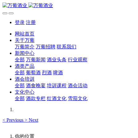
登录
注册
网站首页
关于万葡
万葡简介
万葡招聘
联系我们
新闻中心
全部
万葡新闻
酒业头条
行业观察
酒类产品
全部
葡萄酒
烈酒
啤酒
酒会培训
全部
酒食晚宴
培训课程
酒会活动
文化中心
全部
酒款专栏
红酒文化
雪茄文化
<
Previous
>
Next
你的位置