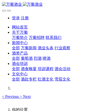
登录
注册
网站首页
关于万葡
万葡简介
万葡招聘
联系我们
新闻中心
全部
万葡新闻
酒业头条
行业观察
酒类产品
全部
葡萄酒
烈酒
啤酒
酒会培训
全部
酒食晚宴
培训课程
酒会活动
文化中心
全部
酒款专栏
红酒文化
雪茄文化
<
Previous
>
Next
你的位置