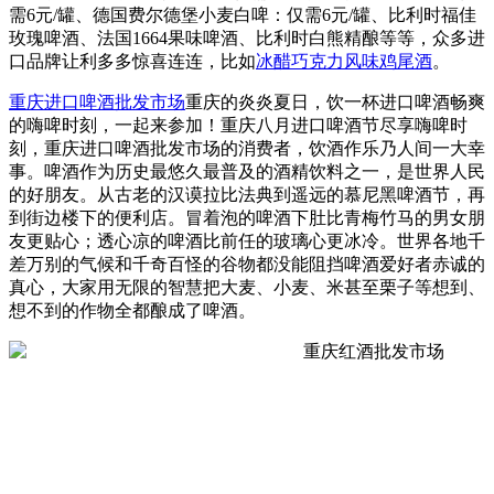
需6元/罐、德国费尔德堡小麦白啤：仅需6元/罐、比利时福佳
玫瑰啤酒、法国1664果味啤酒、比利时白熊精酿等等，众多进
口品牌让利多多惊喜连连，比如
冰醋巧克力风味鸡尾酒
。
重庆进口啤酒批发市场
重庆的炎炎夏日，饮一杯进口啤酒畅爽
的嗨啤时刻，一起来参加！重庆八月进口啤酒节尽享嗨啤时
刻，重庆进口啤酒批发市场的消费者，饮酒作乐乃人间一大幸
事。啤酒作为历史最悠久最普及的酒精饮料之一，是世界人民
的好朋友。从古老的汉谟拉比法典到遥远的慕尼黑啤酒节，再
到街边楼下的便利店。冒着泡的啤酒下肚比青梅竹马的男女朋
友更贴心；透心凉的啤酒比前任的玻璃心更冰冷。世界各地千
差万别的气候和千奇百怪的谷物都没能阻挡啤酒爱好者赤诚的
真心，大家用无限的智慧把大麦、小麦、米甚至栗子等想到、
想不到的作物全都酿成了啤酒。