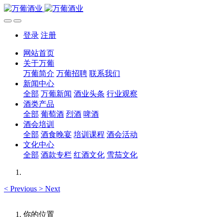
登录
注册
网站首页
关于万葡
万葡简介
万葡招聘
联系我们
新闻中心
全部
万葡新闻
酒业头条
行业观察
酒类产品
全部
葡萄酒
烈酒
啤酒
酒会培训
全部
酒食晚宴
培训课程
酒会活动
文化中心
全部
酒款专栏
红酒文化
雪茄文化
<
Previous
>
Next
你的位置