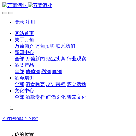
登录
注册
网站首页
关于万葡
万葡简介
万葡招聘
联系我们
新闻中心
全部
万葡新闻
酒业头条
行业观察
酒类产品
全部
葡萄酒
烈酒
啤酒
酒会培训
全部
酒食晚宴
培训课程
酒会活动
文化中心
全部
酒款专栏
红酒文化
雪茄文化
<
Previous
>
Next
你的位置