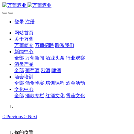
登录
注册
网站首页
关于万葡
万葡简介
万葡招聘
联系我们
新闻中心
全部
万葡新闻
酒业头条
行业观察
酒类产品
全部
葡萄酒
烈酒
啤酒
酒会培训
全部
酒食晚宴
培训课程
酒会活动
文化中心
全部
酒款专栏
红酒文化
雪茄文化
<
Previous
>
Next
你的位置