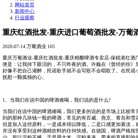
网站首页
新闻中心
行业观察
重庆红酒批发-重庆进口葡萄酒批发-万葡
2020-07-14
万葡酒业
165
重庆万葡酒业-重庆红酒批发-重庆精酿啤酒专卖店-保税港红酒
便是：让我掉下眼泪的，不只昨夜的酒。许巍在《曾经的你》
好像不把自己灌醉，民谣歌手就不会写歌不会唱歌了。在民谣
抚慰一颗孤独的心。
1、当我们在说中国的啤酒难喝，我们说的是什么?
当我们在说中国的啤酒难喝，我们更多的说的是市场上比较常
到的那种几块钱一瓶的啤酒，常见的有百威、燕京、青岛和雪
但是加入这些原料，一是成本得以降低，二是口感更加寡淡，
并没有享受到这种酒精饮料的任何快感。在德国，啤酒严格按
少，所以淀粉不够，于是用大米、淀粉来凑。带来的直接影响