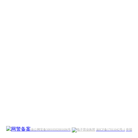
渝公网安备50010502001696号
渝ICP备17011042号-1
申明