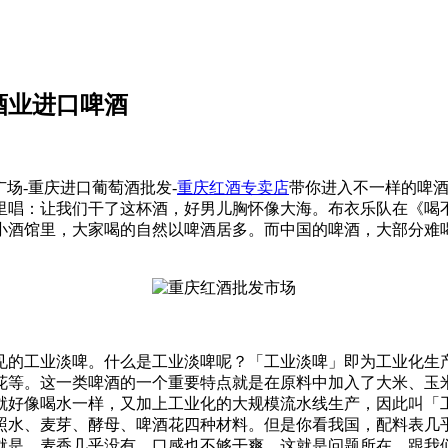
酒业进口啤酒
广场-重庆进口葡萄酒批发-
重庆红酒专卖店
带你进入不一样的啤
里唱：让我们干了这杯酒，好男儿胸怀像大海。布衣乐队在《喝
小酒馆里，大家喝的自然以啤酒居多。而中国的啤酒，大部分难
见的工业淡啤。什么是工业淡啤呢？「工业淡啤」即为工业化生
花等。这一类啤酒的一个重要特点就是在原料中加入了大米、玉
就好像喝水一样，又加上工业化的大规模流水线生产，因此叫「工
照水、麦芽、酵母、啤酒花四种材料。但是你看我国，配料表几
就是，麦香几乎没有，口感也不够干爽。这就是问题所在。跟我