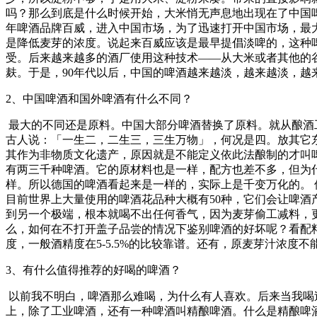
吗？那么到底是什么时候开始，大米悄无声息地出现在了中国啤
年啤酒品牌百威，进入中国市场，为了迅速打开中国市场，最
是降低麦芽的浓度。说起来百威应该是最早提倡淡啤的，这种
受。后来越来越多的酒厂使用这种技术——从大米或者其他的
麸。于是，90年代以后，中国的啤酒越来越淡，越来越淡，越
2、中国啤酒和国外啤酒有什么不同？
最大的不同还是原料。中国大部分啤酒替换了原料。就从酿酒
古人说：「一生二，二生三，三生万物」，何况是四。放其它
其作为非物质文化遗产，原因就是不能定义依此法酿制的才叫
有两三千种啤酒。它的原材料也是一样，配方也差不多，但为
样。所以德国的啤酒看起来是一样的，实际上是千变万化的。
目前世界上大量使用的啤酒花品种大概有50种，它们会让啤
到另一个极端，根本就喝不出任何香气，因为麦芽偷工减料，
么，如何在不打开盖子品尝的情况下鉴别啤酒的好坏呢？看配
度，一般酒精度在5-5.5%的比较靠谱。还有，原麦芽汁浓度不能
3、有什么值得推荐的好喝的啤酒？
以前我不明白，啤酒那么难喝，为什么有人喜欢。后来当我喝
上，除了工业啤酒，还有一种啤酒叫精酿啤酒。什么是精酿啤