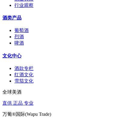
行业观察
酒类产品
葡萄酒
烈酒
啤酒
文化中心
酒款专栏
红酒文化
雪茄文化
全球美酒
直供 正品 专业
万葡®国际(Wapu Trade)