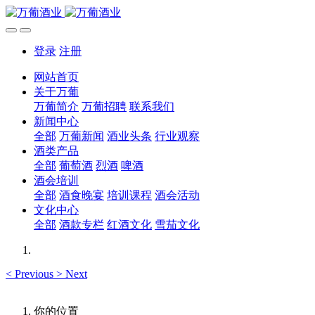
登录
注册
网站首页
关于万葡
万葡简介
万葡招聘
联系我们
新闻中心
全部
万葡新闻
酒业头条
行业观察
酒类产品
全部
葡萄酒
烈酒
啤酒
酒会培训
全部
酒食晚宴
培训课程
酒会活动
文化中心
全部
酒款专栏
红酒文化
雪茄文化
<
Previous
>
Next
你的位置