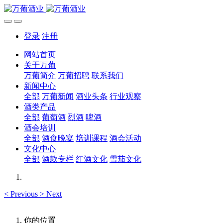
登录
注册
网站首页
关于万葡
万葡简介
万葡招聘
联系我们
新闻中心
全部
万葡新闻
酒业头条
行业观察
酒类产品
全部
葡萄酒
烈酒
啤酒
酒会培训
全部
酒食晚宴
培训课程
酒会活动
文化中心
全部
酒款专栏
红酒文化
雪茄文化
<
Previous
>
Next
你的位置